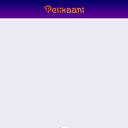
Valmistaudu Räjähtävään Rikollisuuden Maailmaan Vault
Vault Cracker Megaways, jonka on kehittänyt suosittu peliva
Ominaisuudet, jotka Saavat Adrenaliinin Virtaamaan
Pelissä on Megaways-toiminto, mikä tarkoittaa, että voittoli
Rikollisen nerokas 'Money Respin' -toiminto aktivoituu, kun 
Jos kaipaat lisää jännitystä, voit hyödyntää 'Bonus Buy' -
Peliohjeet
Aloittaaksesi, aseta panoksesi ja paina pyöräytyspainiketta.