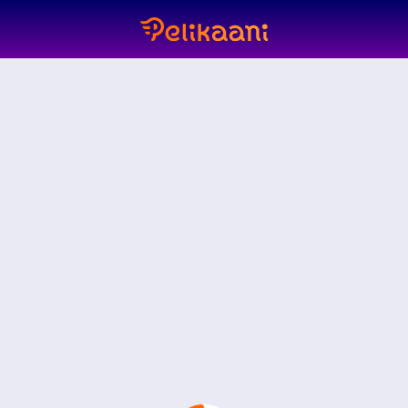
Tutustu Spirit of The Beast -peliin: Villieläinten valtaku
Relax Gaming on luonut taianomaisen slot-pelin, Spirit of Th
Pelin Ominaisuudet
Villi Luonto
: Spirit of The Beastissa on upeasti visualisoit
Ilmaiskierrokset
: Yksi pelin kohokohdista on mahdollisuus vo
Videoslotin Viehätys
: Spirit of The Beast on moderni videos
Kuinka Pelata
Pelin pelaaminen on yksinkertaista. Valitse panoksesi, pain