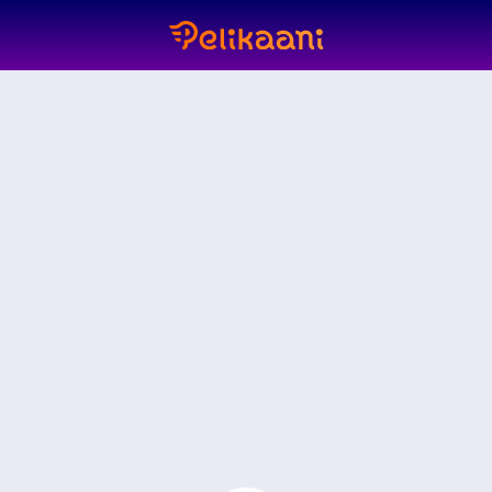
Kiehtova Karkkisade kutsuu pelaajia Spin Spin Sugar -pelissä
Tervetuloa herkullisten voittojen maailmaan Games Globalin t
Pelin Ominaisuudet
Makea Muotoilu ja Teema
: Spin Spin Sugar -peli vie pela
Herättävät Voittomahdollisuudet
: Vaikka pelissä voi hetk
Pelin Dynamiikka
: Pelissä on useita rullia ja voittolinjoja
Kuinka Pelata
Aloittaminen Spin Spin Sugarissa on helppoa. Valitse panoks
Muita Vastaavia Pelejä