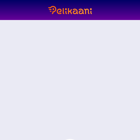
Rise of Pyramids: Muinaisen Egyptin aarteet kutsuvat se
Rise of Pyramids -kolikkopeli on Pragmatic Playn luoma upea
Pelin Ominaisuudet
Rise of Pyramids -peli tarjoaa dynaamisen pelikokemuksen, jo
Lisäksi pelissä on sisäänrakennettuja ilmaiskierroksia, jo
Kuinka pelata?
Rise of Pyramids -peliä pelataan viiden rullan ja kolmen riv
Kokeile myös näitä pelejä