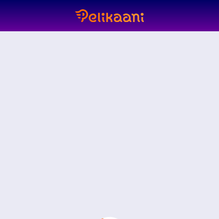
Reactoonz 100, joka on pelinkehittäjä Play'n Gon luoma vide
Pelin tärkeimmät ominaisuudet ja kuinka pelata
Reactoonz 100 -pelissä on mielenkiintoinen 9x9 ruudukko, jo
Pelissä on myös monia erikoistoimintoja, kuten Giantoonz, j
Quantum Leap -latausmittari täyttyy jokaisella voitolla, joka
Vinkit ja suositukset
Jos Reactoonz 100 viehättää sinua, saatat nauttia myös muis
Reactoonz 100 on peli, joka tarjoaa sekä viihtyisät että jänni