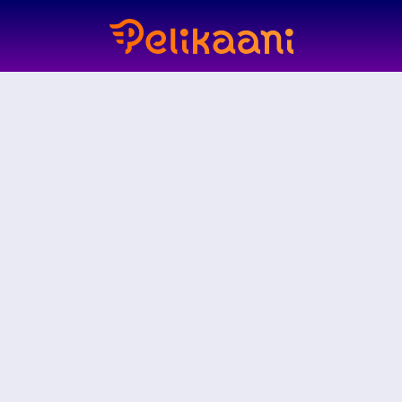
unnelmaa, Quickspinin
Pineapple Crush
tarjoaa juuri sitä - ja
an ja nauti trooppisesta tunnelmasta, jossa hedelmät ja me
 runsaasti erilaisia hedelmiä, jotka tuovat mukanaan makua ja
na jännittäviä bonuskierroksia ja ilmaiskierroksia, jotka voi
estä, kokeile onneasi ja tuplaa tai häviä voittosi tässä riskia