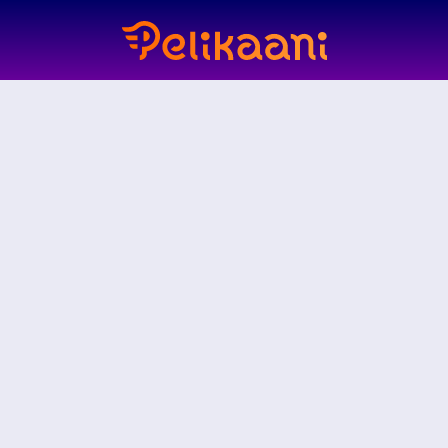
a Jättimäisiä Voittoja
 \