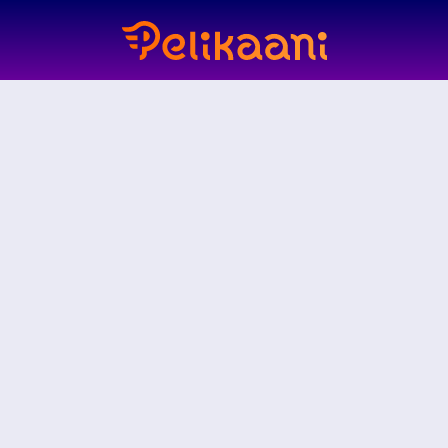
nnitystä Pragmatic Playn tapaan
sesta lähestymistavasta kolikkopeleihin, ja
Magic Journey
on
eistä tarjoamalla 3x3 koon pelialueen, johon kuuluu yhdeksän 
elävästi esiin itämaiset taistelulajiteemat, mukaan lukien le