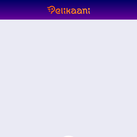
Syvyyksien kutsu odottaa – Lure of Fortune -peliarvost
Lure of Fortune, tuotettu suositun Relax Gamingin toimesta,
Pelin ominaisuudet
Lure of Fortune tarjoaa monia kiinnostavia peliominaisuuks
Vedenalainen seikkailu:
Pelaajat pääsevät sukeltamaan vir
Videoslot-mekaniikka:
Pelissä on viisi rullaa ja useita v
Bonusostomahdollisuus:
Pelaajat voivat halutessaan käy
Bonuspeli:
Tämä ominaisuus käynnistyy, kun tietyt symboli