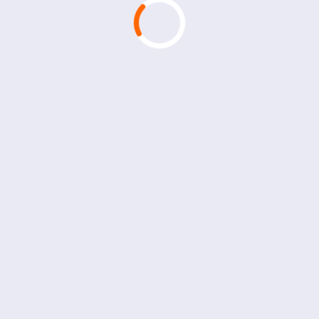
Jos Jumbo Juicy vie sydämesi, kannattaa tutustua myös muih
Yhteenveto
Jumbo Juicy on ehdottomasti kokeilemisen arvoinen peli, jok