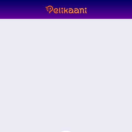
Kesä, hedelmät ja trooppiset tuulet – Tervetuloa Jumbo J
Jos olet valmis heittäytymään kesäiseen seikkailuun, jossa 
Ominaisuudet ja Pelattavuus
Jumbo Juicy kutsuu sinut nauttimaan kesäisestä tunnelmasta, 
Ilmaiskierrokset
: Pelin aikana voit aktivoida ilmaiskierro
Bonusostomahdollisuus
: Jos et malta odottaa bonusomi
Hedelmäteemainen slotti tarjoaa värikkäitä symboleita ja elä
Vinkit Samankaltaisiin Peleihin