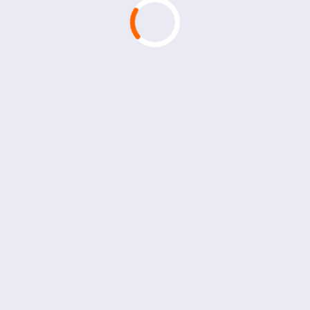
Jos pidät Jeitinho Brasileiro -pelistä, kannattaa kokeilla m
Lähde siis mukaan pelin sambarytmeihin ja koe brasialaisen 