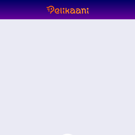
Esittelyssä Here Kitty Kitty -peli: Kiehtova kissamaail
Red Tigerin luoma
Here Kitty Kitty
vie pelaajat suloisten ja 
Pelin Ominaisuudet
Here Kitty Kitty -pelissä on useita erikoisominaisuuksia, jo
Lumottu bonuspeli
: Satumainen bonuspeli vie pelaajat er
Eläimellinen viehätys
: Pelissä seikkailevat erilaiset k
Suloisuuden huippu
: Grafiikat ovat miellyttävän söpöjä 
Sarjakuvamainen ilme
: Pelin visuaalinen tyyli muistutta