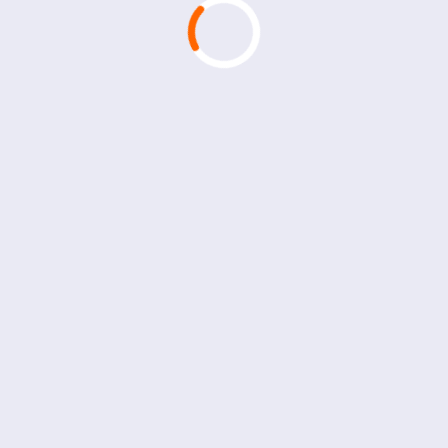
Kokeile myös näitä pelejä
Jos Gold Train vie sinut menestyksen makuun, tutustu myös mu
Pelaaminen Pelikaanin luotsaamana tarjoaa turvallisen ja vii