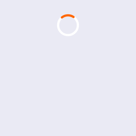
Samankaltaisia pelejä
Jos
Divine Drop
vie sinut valloilleen, saatat nauttia myös mu
Age of Gods
-sarjan pelejä, jotka ovat täynnä jumalallisi
Thunderstruck II
on toinen suosittu valinta, joka vie pel
Tutustu
Divine Drop
-peliin ja anna antiikin jumalten ohjata