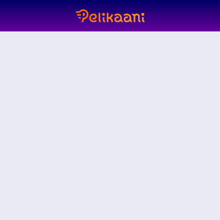
Hacksaw Gamingin
Divine Drop
on visuaalisesti huikaiseva 
Pääpiirteet
Divine Drop
on täynnä toimintaa oleva videoslotti, jossa pe
Ilmaiskierrokset:
Peli tarjoaa mahdollisuuden voittaa ilmai
Bonusostomahdollisuus:
Pelaajalla on mahdollisuus ostaa
Kuinka pelata
Pelaaminen on yksinkertaista: valitse panoksesi ja pyöräytä k