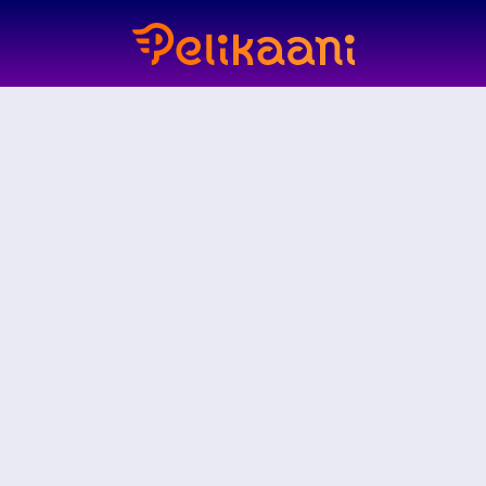
sh -pelissä
Cash -pelin kiehtovaan avaruusseikkailuun. Tämä Pragmatic P
uin vain perinteisen kolikkopelin kokemuksen. Pelissä on us
boliyhdistelmät osuvat kohdalle, peli antaa mahdollisuuden uu
ttaa lisäkierroksia, jotka aktivoituvat erityisten symbolien 
vän jackpot-toiminnon, jossa on mahdollisuus voittaa suuri