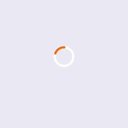
Kuinka pelata Cloud Princess -peliä
Cloud Princess on videoslottipeli, jossa pelaajat pyrkivät 
Samankaltaisia pelejä
Jos pidät Cloud Princess -pelistä, saattavat seuraavat pelit 
Enchanted Crystals
– Tässä pelissä seikkaillaan myös ma
Moon Princess
– Koe kolmen voimakkaan prinsessan tuoma
Cloud Princess tarjoaa unohtumattoman seikkailun pilvien ylä