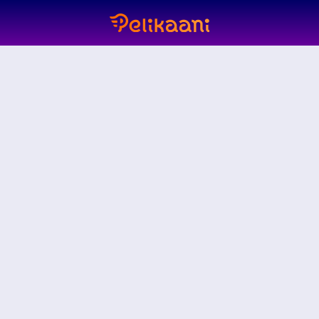
Maagisessa maailmassa seikkaileva Cloud Princess vie pel
Cloud Princess on Hacksaw Gamingin luoma viehättävä videoslot
Pelin tärkeimmät ominaisuudet
Cloud Princess tarjoaa monia kiehtovia ominaisuuksia, jotka
Taianomaiset hahmot
: Pelissä prinsessat ja erilaiset j
Ilmaiskierrokset
: Pelissä on mahdollisuus voittaa ilmaiski
Bonuspeli
: Cloud Princess sisältää bonuspelejä, jotka voiv
Osta bonus
: Pelaajat voivat halutessaan ostaa suoran pä